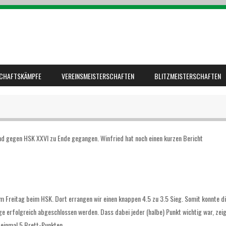
CHAFTSKÄMPFE
VEREINSMEISTERSCHAFTEN
BLITZMEISTERSCHAFTEN
nd gegen HSK XXVI zu Ende gegangen. Winfried hat noch einen kurzen Bericht
am Freitag beim HSK. Dort errangen wir einen knappen 4.5 zu 3.5 Sieg. Somit konnte d
ge erfolgreich abgeschlossen werden. Dass dabei jeder (halbe) Punkt wichtig war, zei
 einmal 5 Brett-Punkten.