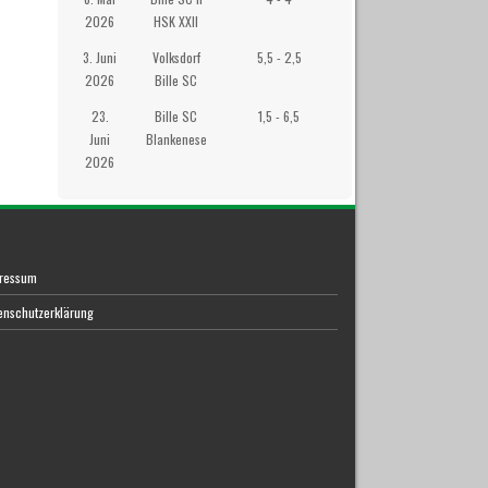
2026
HSK XXII
3. Juni
Volksdorf
5,5 - 2,5
Räucherkate
2026
Bille SC
23.
Bille SC
1,5 - 6,5
Westibül
Juni
Blankenese
2026
ressum
enschutzerklärung