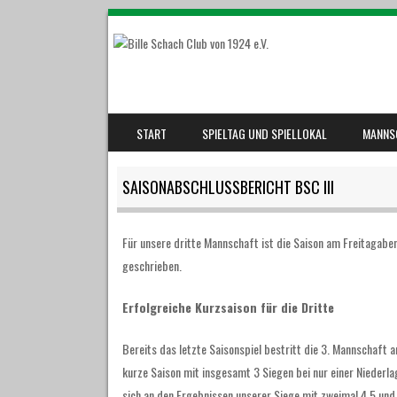
SKIP TO CONTENT
START
SPIELTAG UND SPIELLOKAL
MANNS
MENU
SAISONABSCHLUSSBERICHT BSC III
Für unsere dritte Mannschaft ist die Saison am Freitagabe
geschrieben.
Erfolgreiche Kurzsaison für die Dritte
Bereits das letzte Saisonspiel bestritt die 3. Mannschaft 
kurze Saison mit insgesamt 3 Siegen bei nur einer Niederla
sich an den Ergebnissen unserer Siege mit zweimal 4,5 und