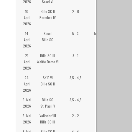
2026
Sasel VI
10.
Bille SC II
2 - 6
Westibül
April
Barmbek IV
2026
14.
Sasel
5 - 3
Tagesstätte Roter
April
Bille SC
Hahn, Sasel
2026
21.
Bille SC III
3 - 1
Westibül
April
Weiße Dame VI
2026
24.
SKJE VI
3,5 - 4,5
Wilhelm-
April
Bille SC II
Gymansium
2026
Eppendorf
5. Mai
Bille SC
3,5 - 4,5
Westibül
2026
St. Pauli V
6. Mai
Volksdorf III
2 - 2
Räucherkate
2026
Bille SC III
8. Mai
Bille SC II
4 - 4
Westibül