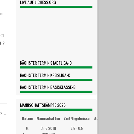
LIVE AUF LICHESS.ORG
in
3:1
t 2
NÄCHSTER TERMIN STADTLIGA-B
NÄCHSTER TERMIN KREISLIGA-C
NÄCHSTER TERMIN BASISKLASSE-B
MANNSCHAFTSKÄMPFE 2026
22
→
Datum
Mannschaften
Zeit/Ergebnisse
Austragungsort
6.
Bille SC III
3,5 - 0,5
Westibül