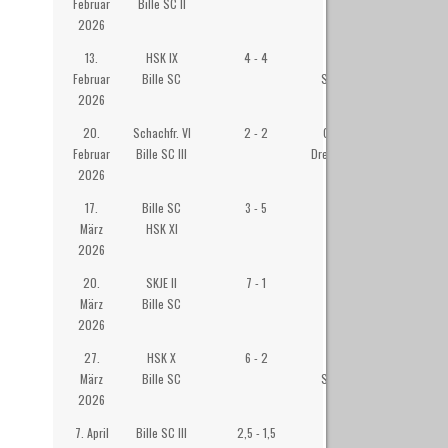
Februar
Bille SC II
Hahn, Sasel
2026
13.
HSK IX
4 - 4
HSK-
Februar
Bille SC
Schachzentrum
2026
20.
Schachfr. VI
2 - 2
Gemeindehaus
Februar
Bille SC III
Dreifaltigkeitskirche
2026
17.
Bille SC
3 - 5
Westibül
März
HSK XI
2026
20.
SKJE II
7 - 1
Wilhelm-
März
Bille SC
Gymansium
2026
Eppendorf
27.
HSK X
6 - 2
HSK-
März
Bille SC
Schachzentrum
2026
7. April
Bille SC III
2,5 - 1,5
Westibül