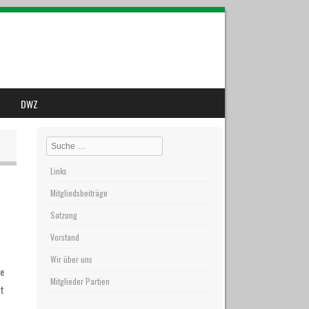
DWZ
Search
Links
Mitgliedsbeiträge
Satzung
Vorstand
Wir über uns
ie
Mitglieder Partien
gt