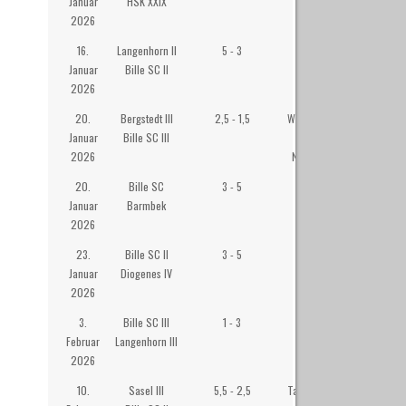
Januar
HSK XXIX
2026
16.
Langenhorn II
5 - 3
Langenhorner
Januar
Bille SC II
Bürgerhaus
2026
20.
Bergstedt III
2,5 - 1,5
Willi Becker-Saal
Januar
Bille SC III
im Senator-
2026
Neumann-Heim
20.
Bille SC
3 - 5
Westibül
Januar
Barmbek
2026
23.
Bille SC II
3 - 5
Westibül
Januar
Diogenes IV
2026
3.
Bille SC III
1 - 3
Westibül
Februar
Langenhorn III
2026
10.
Sasel III
5,5 - 2,5
Tagesstätte Roter