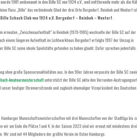
wurde 1981 umbenannt in den Bille SC von 1924 e.V., weil mittlerweile mehr als die Hä
leine Fluss „Bille“ das verbindende Glied der drei
Orte Bergedorf, Reinbek und Wentorf ist
n
Bille Schach Club von 1924 e.V. Bergedorf – Reinbek – Wentorf
.
m erneuten „Zwischenaufenthalt“ in Reinbek (1979-1985) wechselte der Bille SC auf der
ach einem längeren Aufenthalt im Lichtwarkhaus Bergedorf erfolgte 1997 der Umzug in
er Bille SC seine ideale Spielstätte gefunden zu haben glaubt. Dafür sprechen jedenfalls 
lang ohne große Sponsorenaktivitäten aus.
In den 90er Jahren
verpasste der Bille SC zwe
chach-Amateurmeisterschaft
unterstützt der Bille SC aktiv den Vorrunden-Austragungsor
l unser
heutiger Ehrenvorsitzende und zugleich
ehemaliger Vizepräsident des Deutschen
n Hamburger Mannschaftsmeisterschaften mit drei Mannschaften von der Stadtliga bis z
ten wir am Ende die Plätze 1 und 4. In der Saison 2023 sind wir erneut mit mindestens drei
en. Wir sind mit 44 Mitgliedern der größte Verein im Osten Hamburgs.