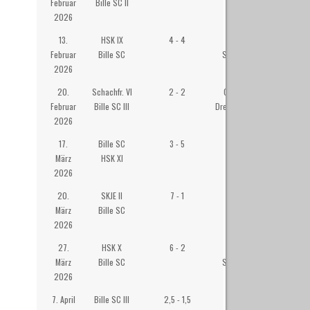
Februar
Bille SC II
Hahn, Sasel
2026
13.
HSK IX
4 - 4
HSK-
Februar
Bille SC
Schachzentrum
2026
20.
Schachfr. VI
2 - 2
Gemeindehaus
Februar
Bille SC III
Dreifaltigkeitskirche
2026
17.
Bille SC
3 - 5
Westibül
März
HSK XI
2026
20.
SKJE II
7 - 1
Wilhelm-
März
Bille SC
Gymansium
2026
Eppendorf
27.
HSK X
6 - 2
HSK-
März
Bille SC
Schachzentrum
2026
7. April
Bille SC III
2,5 - 1,5
Westibül