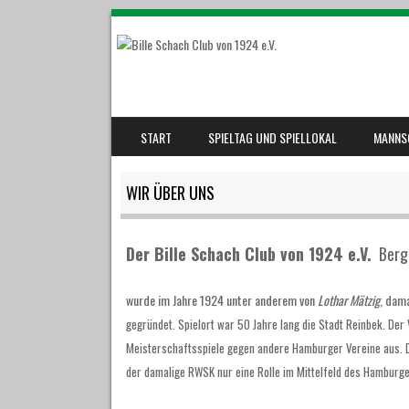
SKIP TO CONTENT
START
SPIELTAG UND SPIELLOKAL
MANNS
MENU
WIR ÜBER UNS
Der Bille Schach Club von 1924 e.V.
Berge
wurde im Jahre 1924 unter anderem von
Lothar Mätzig
, dama
gegründet. Spielort war 50 Jahre lang die Stadt Reinbek. Der
Meisterschaftsspiele gegen andere Hamburger Vereine aus. D
der damalige RWSK nur eine Rolle im Mittelfeld des Hamburg