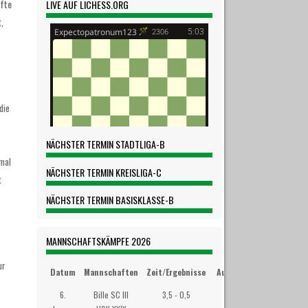
lfte
LIVE AUF LICHESS.ORG
,
die
NÄCHSTER TERMIN STADTLIGA-B
imal
NÄCHSTER TERMIN KREISLIGA-C
t
NÄCHSTER TERMIN BASISKLASSE-B
MANNSCHAFTSKÄMPFE 2026
ur
Datum
Mannschaften
Zeit/Ergebnisse
Austragungsort
6.
Bille SC III
3,5 - 0,5
Westibül