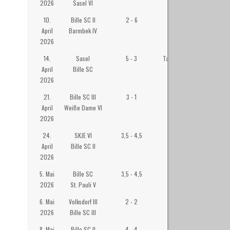
2026
Sasel VI
10.
Bille SC II
2 - 6
Westibül
April
Barmbek IV
2026
14.
Sasel
5 - 3
Tagesstätte Roter
April
Bille SC
Hahn, Sasel
2026
21.
Bille SC III
3 - 1
Westibül
April
Weiße Dame VI
2026
24.
SKJE VI
3,5 - 4,5
Wilhelm-
April
Bille SC II
Gymansium
2026
Eppendorf
5. Mai
Bille SC
3,5 - 4,5
Westibül
2026
St. Pauli V
6. Mai
Volksdorf III
2 - 2
Räucherkate
2026
Bille SC III
8. Mai
Bille SC II
4 - 4
Westibül