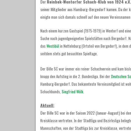
Der
Reinbek-Wentorfer Schach-Klub von 1924 e.V.
seiner Mitglieder aus Hamburg-Bergedorf kamen. Da
der k
einigte man sich damals schnell auf den neuen Vereinsname
Nach einem kurzen Gastspiel (1975-1979) in Wentorf und eine
Suche nach jugendgeeigneten Spielstätten nach Bergedorf. N
das
Westibül
in Nettelnburg (Ortsteil von Bergedorf), in dem d
seitdem stets gut besuchten Spieltage.
Der Bille SC war immer ein reiner Schachverein und kam bis
knapp den Aufstieg in die 2. Bundesliga. Bei der
Deutschen S
Hamburg-Bergedorf. Das bekannteste Vereinsmitglied ist woh
Schachbunds,
Siegfried Wölk
.
Aktuell:
Der Bille SC war in der Saison 2022 (Januar-August)
bei de
Kreisklasse vertreten. In der Stadtliga und Bezirksliga beleg
Mannschaften, von der Stadtliga bis zur Kreisklasse, vertret