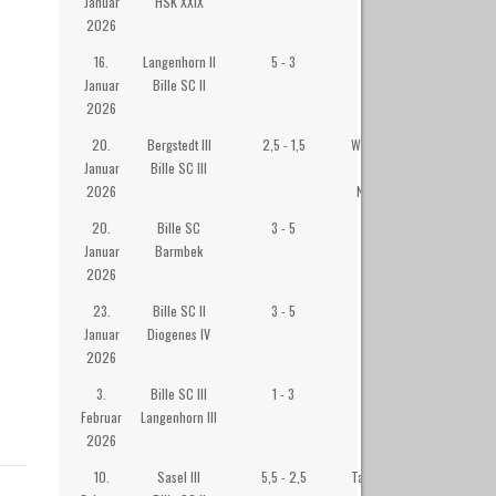
Januar
HSK XXIX
2026
16.
Langenhorn II
5 - 3
Langenhorner
Januar
Bille SC II
Bürgerhaus
2026
20.
Bergstedt III
2,5 - 1,5
Willi Becker-Saal
Januar
Bille SC III
im Senator-
2026
Neumann-Heim
20.
Bille SC
3 - 5
Westibül
Januar
Barmbek
2026
23.
Bille SC II
3 - 5
Westibül
Januar
Diogenes IV
2026
3.
Bille SC III
1 - 3
Westibül
Februar
Langenhorn III
2026
10.
Sasel III
5,5 - 2,5
Tagesstätte Roter