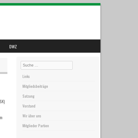
DWZ
Search
Links
Mitgliedsbeiträge
Satzung
SK)
Vorstand
Wir über uns
hm
Mitglieder Partien