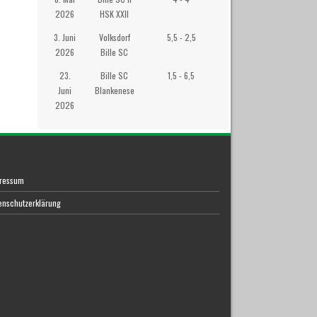
2026
HSK XXII
3. Juni
Volksdorf
5,5 - 2,5
Räucherkate
2026
Bille SC
23.
Bille SC
1,5 - 6,5
Westibül
Juni
Blankenese
2026
ressum
enschutzerklärung