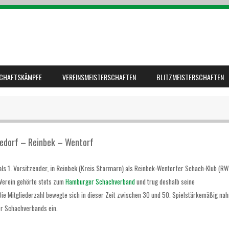
CHAFTSKÄMPFE
VEREINSMEISTERSCHAFTEN
BLITZMEISTERSCHAFTEN
dorf – Reinbek – Wentorf
ls 1. Vorsitzender, in Reinbek (Kreis Stormarn)
als Reinbek-Wentorfer Schach-Klub
(RW
 Verein gehörte stets zum
Hamburger Schachverband
und trug deshalb seine
ie Mitgliederzahl bewegte sich in dieser Zeit zwischen 30 und 50. Spielstärkemäßig na
er Schachverbands ein.