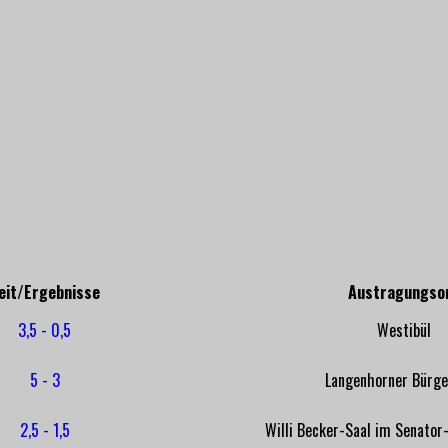
eit/Ergebnisse
Austragungso
3,5 - 0,5
Westibül
5 - 3
Langenhorner Bürg
2,5 - 1,5
Willi Becker-Saal im Senato