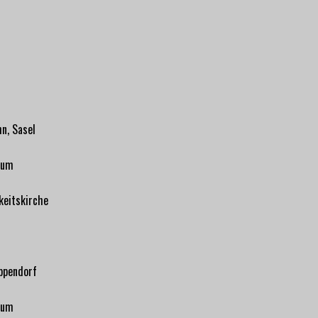
n, Sasel
rum
keitskirche
ppendorf
rum