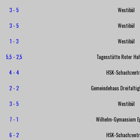
3 - 5
Westibül
3 - 5
Westibül
1 - 3
Westibül
5,5 - 2,5
Tagesstätte Roter Hah
4 - 4
HSK-Schachzent
2 - 2
Gemeindehaus Dreifaltig
3 - 5
Westibül
7 - 1
Wilhelm-Gymansium E
6 - 2
HSK-Schachzent