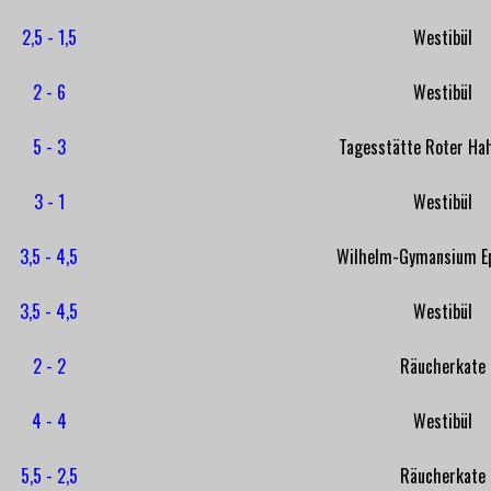
2,5 - 1,5
Westibül
2 - 6
Westibül
5 - 3
Tagesstätte Roter Hah
3 - 1
Westibül
3,5 - 4,5
Wilhelm-Gymansium E
3,5 - 4,5
Westibül
2 - 2
Räucherkate
4 - 4
Westibül
5,5 - 2,5
Räucherkate