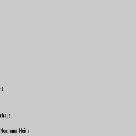
rt
erhaus
r-Neumann-Heim