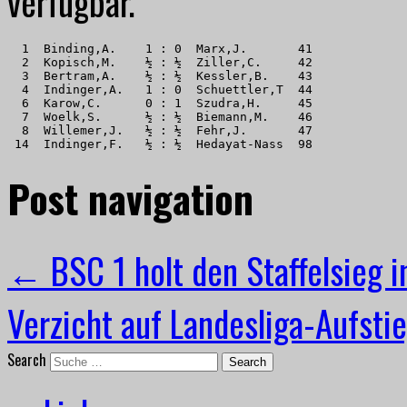
verfügbar.
  1  Binding,A.    1 : 0  Marx,J.       41 

  2  Kopisch,M.    ½ : ½  Ziller,C.     42 

  3  Bertram,A.    ½ : ½  Kessler,B.    43 

  4  Indinger,A.   1 : 0  Schuettler,T  44 

  6  Karow,C.      0 : 1  Szudra,H.     45 

  7  Woelk,S.      ½ : ½  Biemann,M.    46 

  8  Willemer,J.   ½ : ½  Fehr,J.       47 

 14  Indinger,F.   ½ : ½  Hedayat-Nass  98
Post navigation
←
BSC 1 holt den Staffelsieg i
Verzicht auf Landesliga-Aufsti
Search