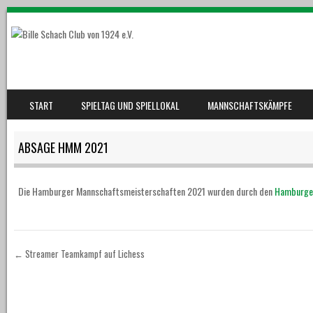
SKIP TO CONTENT
START
SPIELTAG UND SPIELLOKAL
MANNSCHAFTSKÄMPFE
MENU
ABSAGE HMM 2021
Die Hamburger Mannschaftsmeisterschaften 2021 wurden durch den
Hamburge
←
Streamer Teamkampf auf Lichess
Post navigation