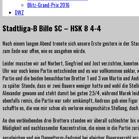
Blitz-Grand-Prix 2016
DWZ
Stadtliga-B Bille SC – HSK 8 4-4
Nach einem langen Abend trennte sich unsere Erste gestern in der Sta
zum Ende war offen, wie es ausgehen würde.
Leider mussten wir auf Norbert, Siegfried und Jost verzichten, konnte
Uhr war noch keine Partie entschieden und es war vollkommen unklar,
Partie und die beiden benachbarten Bretter 1 und 3 von Martin und Andr
zu später Stunde, dass er zwei Bauern weniger hatte und wohl die Stell
Alexander gewann und steht damit bei guten 2,5/4, während Marek leide
ebenfalls remis, die Partie war sehr umkämpft, Andreas gab eine Figur
schaffte es, die von mir schon als verloren eingeschätze Stellung, doc
An den verbleibenden drei Brettern standen wir überall schlechter bis 
Müdigkeit und nachlassender Konzentration, die einen in die Partie zurü
ausgleichen und ein Doppelturm-Endspiel bei gleicher Bauernanzahl er