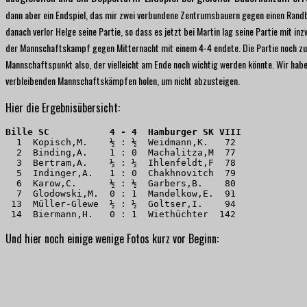
dann aber ein Endspiel, das mir zwei verbundene Zentrumsbauern gegen einen Randba
danach verlor Helge seine Partie, so dass es jetzt bei Martin lag seine Partie mit 
der Mannschaftskampf gegen Mitternacht mit einem 4-4 endete. Die Partie noch zu ha
Mannschaftspunkt also, der vielleicht am Ende noch wichtig werden könnte. Wir haben
verbleibenden Mannschaftskämpfen holen, um nicht abzusteigen.
Hier die Ergebnisübersicht:
Bille SC           4 - 4  Hamburger SK VIII
  1  Kopisch,M.    ½ : ½  Weidmann,K.   72 

  2  Binding,A.    1 : 0  Machalitza,M  77 

  3  Bertram,A.    ½ : ½  Ihlenfeldt,F  78 

  5  Indinger,A.   1 : 0  Chakhnovitch  79 

  6  Karow,C.      ½ : ½  Garbers,B.    80 

  7  Glodowski,M.  0 : 1  Mandelkow,E.  91 

 13  Müller-Glewe  ½ : ½  Goltser,I.    94 

 14  Biermann,H.   0 : 1  Wiethüchter  142
Und hier noch einige wenige Fotos kurz vor Beginn: