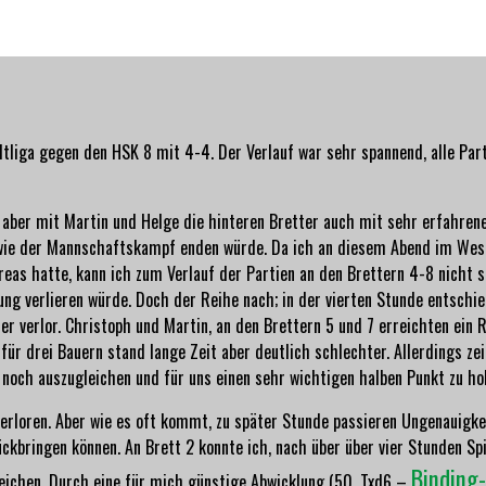
dtliga gegen den HSK 8 mit 4-4. Der Verlauf war sehr spannend, alle Pa
n aber mit Martin und Helge die hinteren Bretter auch mit sehr erfahren
 wie der Mannschaftskampf enden würde. Da ich an diesem Abend im Wes
eas hatte, kann ich zum Verlauf der Partien an den Brettern 4-8 nicht so
ung verlieren würde. Doch der Reihe nach; in der vierten Stunde entschie
r verlor. Christoph und Martin, an den Brettern 5 und 7 erreichten ein 
 für drei Bauern stand lange Zeit aber deutlich schlechter. Allerdings z
h noch auszugleichen und für uns einen sehr wichtigen halben Punkt zu ho
verloren. Aber wie es oft kommt, zu später Stunde passieren Ungenauigkei
ckbringen können. An Brett 2 konnte ich, nach über über vier Stunden Spi
Binding
reichen. Durch eine für mich günstige Abwicklung (50. Txd6 –