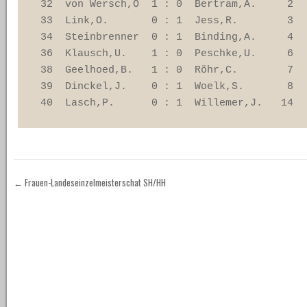
 32  von Wersch,O  1 : 0  Bertram,A.     2 

 33  Link,O.       0 : 1  Jess,R.        3 

 34  Steinbrenner  0 : 1  Binding,A.     4 

 36  Klausch,U.    1 : 0  Peschke,U.     6 

 38  Geelhoed,B.   1 : 0  Röhr,C.        7 

 39  Dinckel,J.    0 : 1  Woelk,S.       8 

 40  Lasch,P.      0 : 1  Willemer,J.   14
←
Frauen-Landeseinzelmeisterschat SH/HH
Post navigation