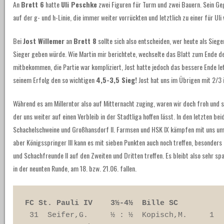
An
Brett 6
hatte
Uli Peschke
zwei Figuren für Turm und zwei Bauern. Sein Ge
auf der g- und h-Linie, die immer weiter vorrückten und letztlich zu einer für Uli
Bei
Jost Willemer
an
Brett 8
sollte sich also entscheiden, wer heute als Sieg
Sieger geben würde. Wie Martin mir berichtete, wechselte das Blatt zum Ende der
mitbekommen, die Partie war kompliziert, Jost hatte jedoch das bessere Ende letz
seinem Erfolg den so wichtigen
4,5-3,5 Sieg!
Jost hat uns im Übrigen mit 2/3 i
Während es am Millerntor also auf Mitternacht zuging, waren wir doch froh und 
der uns weiter auf einen Verbleib in der Stadtliga hoffen lässt. In den letzten be
Schachelschweine und Großhansdorf II. Farmsen und HSK IX kämpfen mit uns um
aber Königsspringer III kann es mit sieben Punkten auch noch treffen, besonders 
und Schachfreunde II auf den Zweiten und Dritten treffen. Es bleibt also sehr sp
in der neunten Runde, am 18. bzw. 21.06. fallen.
FC St. Pauli IV    3½-4½  Bille SC
 31  Seifer,G.     ½ : ½  Kopisch,M.     1 
