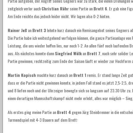
Partie aufgeben, der Angriff seines Gegners war zu stark, die vielen Drohungen 
zeitgleich verlor auch
Christian Röhr
seine Partie an
Brett 6
. Er gab eine Fi
Am Ende reichte das jedoch leider nicht. Wir lagen also 0-2 hinten.
Rainer Jeß
an
Brett 3
lehnte kurz danach ein Remisangebot seines Gegners ab u
Die Partie habe ich weitestgehend verfolgen können, die ganze Partieanlage von R
Leistung, die uns wieder hoffen lies, nur noch 1-2. An allen fünf noch laufenden
aus. Als nächstes konnte dann
Siegfried Wölk
an
Brett 7
, nach sehr solider L
Partie gewinnen, rechtzeitig zum Ende der Saison läuft er wieder zur Hochform a
Martin Kopisch
machte kurz danach an
Brett 1
remis. Er stand lange Zeit gut
dass er die Partie nicht gewinnen konnte, in jedem Fall stand es jetzt 2,5-2,5, d
und 8 liefen noch und der Uhrzeiger bewegte sich so langsam auf 23.30 Uhr zu. 
einen derartigen Mannschaftskampf nicht mehr erlebt, alles war möglich – Sieg,
Als erstes ging meine Partie an
Brett 4
gegen Jürg Steinbrenner in die entsche
Turmendspiel mit 4-3 Bauern auf dem Brett: