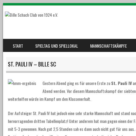
SKIP TO CONTENT
START
SPIELTAG UND SPIELLOKAL
MANNSCHAFTSKÄMPFE
MENU
ST. PAULI IV – BILLE SC
Gestern Abend ging es für unsere Erste zu
St. Pauli IV
an
Abend werden.
Vor diesem Mannschaftskampf der siebten Ru
weiterhelfen würde im Kampf um den Klassenerhalt.
Der Aufsteiger St. Pauli IV hat jedoch eine sehr starke Mannschaft und stand n
hervorragenden dritten Tabellenplatz! Unter anderem hat man gegen einen der Fa
mit 5-3 gewonnen. Nach gut 2,5 Stunden sah es dann auch nicht gut für uns aus.