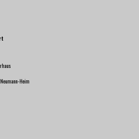
rt
erhaus
r-Neumann-Heim