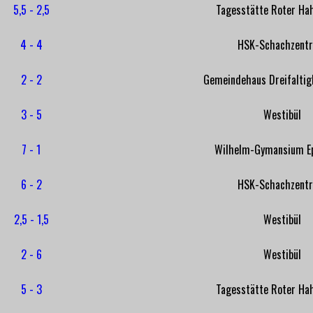
5,5 - 2,5
Tagesstätte Roter Hah
4 - 4
HSK-Schachzent
2 - 2
Gemeindehaus Dreifaltig
3 - 5
Westibül
7 - 1
Wilhelm-Gymansium E
6 - 2
HSK-Schachzent
2,5 - 1,5
Westibül
2 - 6
Westibül
5 - 3
Tagesstätte Roter Hah