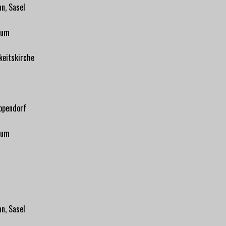
n, Sasel
rum
keitskirche
ppendorf
rum
n, Sasel