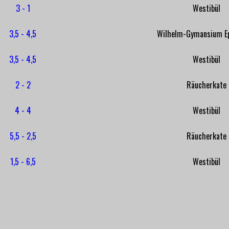
3 - 1
Westibül
3,5 - 4,5
Wilhelm-Gymansium E
3,5 - 4,5
Westibül
2 - 2
Räucherkate
4 - 4
Westibül
5,5 - 2,5
Räucherkate
1,5 - 6,5
Westibül