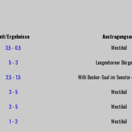
eit/Ergebnisse
Austragungso
3,5 - 0,5
Westibül
5 - 3
Langenhorner Bürg
2,5 - 1,5
Willi Becker-Saal im Senato
3 - 5
Westibül
3 - 5
Westibül
1 - 3
Westibül