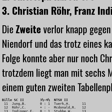
3. Christian Röhr, Franz Ind
Die
Zweite
verlor knapp gegen 
Niendorf und das trotz eines k
Folge konnte aber nur noch Chr
trotzdem liegt man mit sechs 
einem guten zweiten Tabellenpl
Bille SC II        3½-4½  NTSV II
 11  Jung,B.       0 : 1  Tuerk,H.      11 

 12  Röhr,C.       + : -  Mcdonald,R.   12 

 13  Indinger,F.   0 : 1  Stubbe,W.     13 
