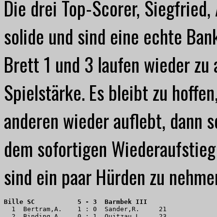
Die drei Top-Scorer, Siegfried,
solide und sind eine echte Ban
Brett 1 und 3 laufen wieder zu 
Spielstärke. Es bleibt zu hoffe
anderen wieder auflebt, dann so
dem sofortigen Wiederaufstieg 
sind ein paar Hürden zu nehme
Bille SC           5 - 3  Barmbek III
  1  Bertram,A.    1 : 0  Sander,R.     21 

  2  Binding,A.    0 : 1  Quitzau,L.    23 
