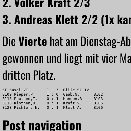
2. Volker Kraft 2/3
3. Andreas Klett 2/2 (1x ka
Die
Vierte
hat am Dienstag-Ab
gewonnen und liegt mit vier M
dritten Platz.
SF Sasel VI        1 - 3  Bille SC IV
B109 Pieper,P.     1 : 0  Gaab,G.      B102

B113 Poulsen,T.    0 : 1  Hansen,R.    B103

B116 Klothen,D.    0 : 1  Kraft,V.     B105

B128 Richters,N.   0 : 1  Klett,A.     B106
Post navigation