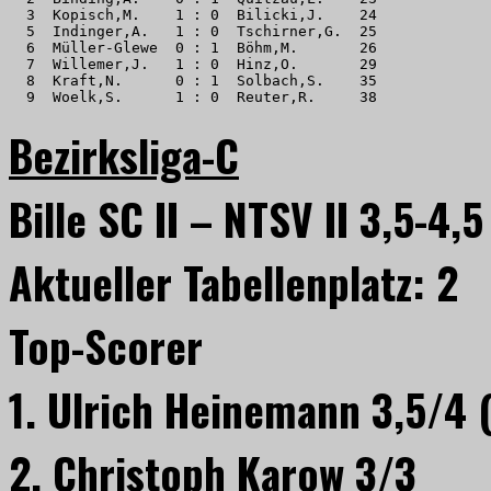
  3  Kopisch,M.    1 : 0  Bilicki,J.    24 

  5  Indinger,A.   1 : 0  Tschirner,G.  25 

  6  Müller-Glewe  0 : 1  Böhm,M.       26 

  7  Willemer,J.   1 : 0  Hinz,O.       29 

  8  Kraft,N.      0 : 1  Solbach,S.    35 

  9  Woelk,S.      1 : 0  Reuter,R.     38
Bezirksliga-C
Bille SC II – NTSV II 3,5-4,5
Aktueller Tabellenplatz: 2
Top-Scorer
1. Ulrich Heinemann 3,5/4 
2. Christoph Karow 3/3