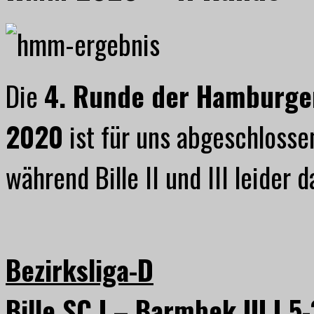
Die
4. Runde der Hamburge
2020
ist für uns abgeschlossen.
während Bille II und III leider
Bezirksliga-D
Bille SC I – Barmbek III I 5-