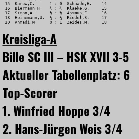
 15  Karow,C.      1 : 0  Schaade,H.    14 

 16  Biermann,H.   ½ : ½  Klaeke,G.     15 

 17  Simon,A.      ½ : ½  Assmus,E.     16 

 18  Heinemann,U.  ½ : ½  Riedel,S.     17 

 20  Ahmadi,M.     0 : 1  Zeides,M.     18
Kreisliga-A
Bille SC III – HSK XVII 3-5
Aktueller Tabellenplatz: 6
Top-Scorer
1. Winfried Hoppe 3/4
2. Hans-Jürgen Weis 3/4