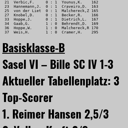
 21  Verbic,F.     0 : 1  Younus,K.    162 

 23  Hannemann,J.  0 : 1  Craveiro,D.  163 

 25  von der Liet  0 : 1  Malchereck,Z 165 

 27  Knobel,D.     0 : 1  Becker,R.    166 

 33  Hoppe,J.      0 : 1  Dietrich,L.  167 

 34  Gaab,G.       1 : 0  Behrendt,D.  169 

 36  Hoppe,W.      1 : 0  Malchereck,R 170 

 37  Weis,H.       1 : 0  Cramer,H.    295
Basisklasse-B
Sasel VI – Bille SC IV 1-3
Aktueller Tabellenplatz: 3
Top-Scorer
1. Reimer Hansen 2,5/3