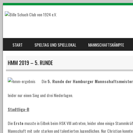
SKIP TO CONTENT
START
SPIELTAG UND SPIELLOKAL
MANNSCHAFTSKÄMPFE
MENU
HMM 2019 – 5. RUNDE
Die
5
. Runde der Hamburger Mannschaftsmeister
leider nur einen Sieg und drei Niederlagen.
Stadtliga-B
Die
Erste
musste in Eilbek beim HSK VIII antreten, leider ohne einige Stammkräft
Mannschaft mit sehr starken und talentierten Jugendlichen. Nur Christian konnte 