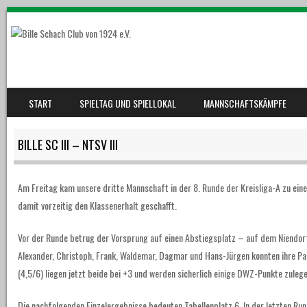
SKIP TO CONTENT
START
SPIELTAG UND SPIELLOKAL
MANNSCHAFTSKÄMPFE
MENU
BILLE SC III – NTSV III
Am Freitag kam unsere dritte Mannschaft in der 8. Runde der Kreisliga-A zu eine
damit vorzeitig den Klassenerhalt geschafft.
Vor der Runde betrug der Vorsprung auf einen Abstiegsplatz – auf dem Niendor
Alexander, Christoph, Frank, Waldemar, Dagmar und Hans-Jürgen konnten ihre Par
(4,5/6) liegen jetzt beide bei +3 und werden sicherlich einige DWZ-Punkte zulege
Die nachfolgenden Einzelergebnisse bedeuten Tabellenplatz 6. In der letzten Run