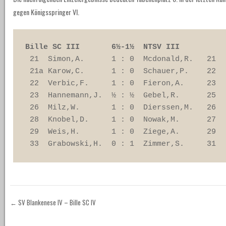
gegen Königsspringer VI.
Bille SC III       6½-1½  NTSV III
 21  Simon,A.      1 : 0  Mcdonald,R.   21 

 21a Karow,C.      1 : 0  Schauer,P.    22 

 22  Verbic,F.     1 : 0  Fieron,A.     23 

 23  Hannemann,J.  ½ : ½  Gebel,R.      25 

 26  Milz,W.       1 : 0  Dierssen,M.   26 

 28  Knobel,D.     1 : 0  Nowak,M.      27 

 29  Weis,H.       1 : 0  Ziege,A.      29 

 33  Grabowski,H.  0 : 1  Zimmer,S.     31
←
SV Blankenese IV – Bille SC IV
Post navigation