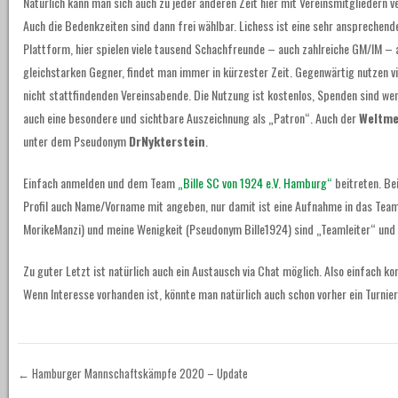
Natürlich kann man sich auch zu jeder anderen Zeit hier mit Vereinsmitgliedern v
Auch die Bedenkzeiten sind dann frei wählbar. Lichess ist eine sehr ansprechen
Plattform, hier spielen viele tausend Schachfreunde – auch zahlreiche GM/IM – 
gleichstarken Gegner, findet man immer in kürzester Zeit. Gegenwärtig nutzen vie
nicht stattfindenden Vereinsabende. Die Nutzung ist kostenlos, Spenden sind 
auch eine besondere und sichtbare Auszeichnung als „Patron“. Auch der
Weltme
unter dem Pseudonym
DrNykterstein
.
Einfach anmelden und dem Team
„Bille SC von 1924 e.V. Hamburg“
beitreten. Be
Profil auch Name/Vorname mit angeben, nur damit ist eine Aufnahme in das Tea
MorikeManzi) und meine Wenigkeit (Pseudonym Bille1924) sind „Teamleiter“ und 
Zu guter Letzt ist natürlich auch ein Austausch via Chat möglich. Also einfach
Wenn Interesse vorhanden ist, könnte man natürlich auch schon vorher ein Turni
←
Hamburger Mannschaftskämpfe 2020 – Update