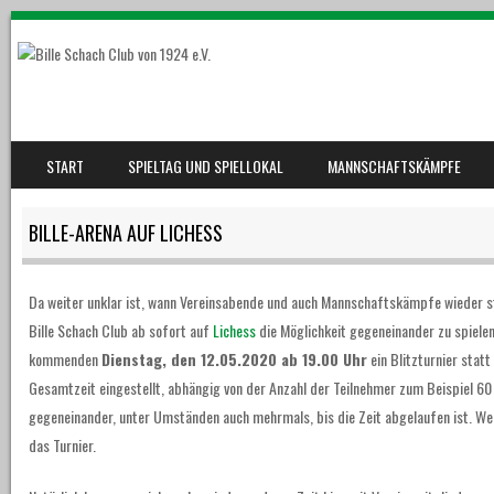
SKIP TO CONTENT
START
SPIELTAG UND SPIELLOKAL
MANNSCHAFTSKÄMPFE
MENU
BILLE-ARENA AUF LICHESS
Da weiter unklar ist, wann Vereinsabende und auch Mannschaftskämpfe wieder s
Bille Schach Club ab sofort auf
Lichess
die Möglichkeit gegeneinander zu spielen
kommenden
Dienstag, den 12.05.2020 ab 19.00 Uhr
ein Blitzturnier statt
Gesamtzeit eingestellt, abhängig von der Anzahl der Teilnehmer zum Beispiel 60
gegeneinander, unter Umständen auch mehrmals, bis die Zeit abgelaufen ist. Wer 
das Turnier.