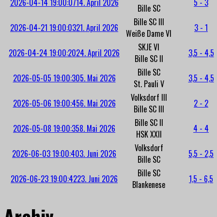
2026-04-14 19:00:07
14. April 2026
5 - 3
Bille SC
Bille SC III
2026-04-21 19:00:03
21. April 2026
3 - 1
Weiße Dame VI
SKJE VI
2026-04-24 19:00:20
24. April 2026
3,5 - 4,5
Bille SC II
Bille SC
2026-05-05 19:00:30
5. Mai 2026
3,5 - 4,5
St. Pauli V
Volksdorf III
2026-05-06 19:00:45
6. Mai 2026
2 - 2
Bille SC III
Bille SC II
2026-05-08 19:00:35
8. Mai 2026
4 - 4
HSK XXII
Volksdorf
2026-06-03 19:00:40
3. Juni 2026
5,5 - 2,5
Bille SC
Bille SC
2026-06-23 19:00:42
23. Juni 2026
1,5 - 6,5
Blankenese
Archiv