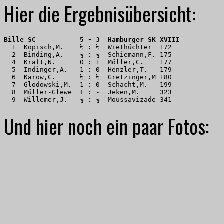
Hier die Ergebnisübersicht:
Bille SC           5 - 3  Hamburger SK XVIII
  1  Kopisch,M.    ½ : ½  Wiethüchter  172 

  2  Binding,A.    ½ : ½  Schiemann,F. 175 

  4  Kraft,N.      0 : 1  Möller,C.    177 

  5  Indinger,A.   1 : 0  Henzler,T.   179 

  6  Karow,C.      ½ : ½  Gretzinger,M 180 

  7  Glodowski,M.  1 : 0  Schacht,M.   199 

  8  Müller-Glewe  + : -  Jeken,M.     323 

  9  Willemer,J.   ½ : ½  Moussavizade 341
Und hier noch ein paar Fotos: