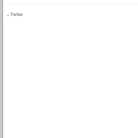
←
Partien
Post navigation