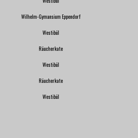
Westibül
Wilhelm-Gymansium Eppendorf
Westibül
Räucherkate
Westibül
Räucherkate
Westibül