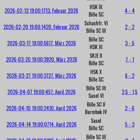
HSK IX
2026-02-13 19:00:17
13. Februar 2026
4 - 4
Bille SC
Schachfr. VI
2026-02-20 19:00:14
20. Februar 2026
2 - 2
Bille SC III
Bille SC
2026-03-17 19:00:56
17. März 2026
3 - 5
HSK XI
SKJE II
2026-03-20 19:00:39
20. März 2026
7 - 1
Bille SC
HSK X
2026-03-27 19:00:37
27. März 2026
6 - 2
Bille SC
Bille SC III
2026-04-07 19:00:45
7. April 2026
2,5 - 1,5
Sasel VI
Bille SC II
2026-04-10 19:00:24
10. April 2026
2 - 6
Barmbek IV
Sasel
2026-04-14 19:00:07
14. April 2026
5 - 3
Bille SC
Bille SC III