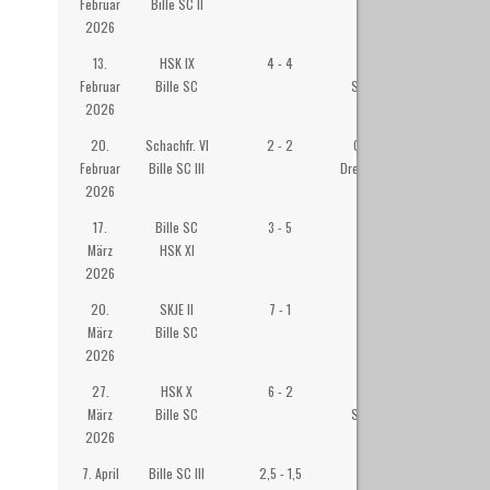
Februar
Bille SC II
Hahn, Sasel
2026
13.
HSK IX
4 - 4
HSK-
Februar
Bille SC
Schachzentrum
2026
20.
Schachfr. VI
2 - 2
Gemeindehaus
Februar
Bille SC III
Dreifaltigkeitskirche
2026
17.
Bille SC
3 - 5
Westibül
März
HSK XI
2026
20.
SKJE II
7 - 1
Wilhelm-
März
Bille SC
Gymansium
2026
Eppendorf
27.
HSK X
6 - 2
HSK-
März
Bille SC
Schachzentrum
2026
7. April
Bille SC III
2,5 - 1,5
Westibül