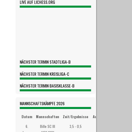
LIVE AUF LICHESS.ORG
NÄCHSTER TERMIN STADTLIGA-B
NÄCHSTER TERMIN KREISLIGA-C
NÄCHSTER TERMIN BASISKLASSE-B
MANNSCHAFTSKÄMPFE 2026
Datum
Mannschaften
Zeit/Ergebnisse
Austragungsort
6.
Bille SC III
3,5 - 0,5
Westibül