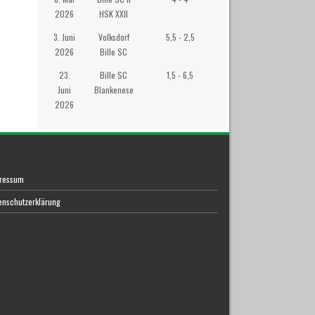
2026
HSK XXII
3. Juni
Volksdorf
5,5 - 2,5
Räucherkate
2026
Bille SC
23.
Bille SC
1,5 - 6,5
Westibül
Juni
Blankenese
2026
ressum
enschutzerklärung