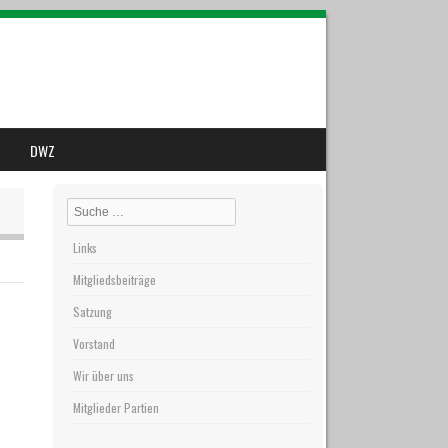
DWZ
Search
Links
Mitgliedsbeiträge
Satzung
Vorstand
Wir über uns
Mitglieder Partien