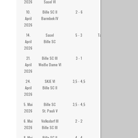
2026
Sasel VI
10.
Bille SC II
2 - 6
Westibül
April
Barmbek IV
2026
14.
Sasel
5 - 3
Tagesstätte Roter
April
Bille SC
Hahn, Sasel
2026
21.
Bille SC III
3 - 1
Westibül
April
Weiße Dame VI
2026
24.
SKJE VI
3,5 - 4,5
Wilhelm-
April
Bille SC II
Gymansium
2026
Eppendorf
5. Mai
Bille SC
3,5 - 4,5
Westibül
2026
St. Pauli V
6. Mai
Volksdorf III
2 - 2
Räucherkate
2026
Bille SC III
8. Mai
Bille SC II
4 - 4
Westibül