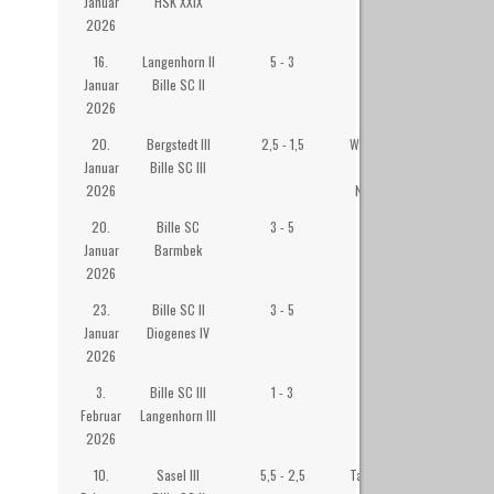
Januar
HSK XXIX
2026
16.
Langenhorn II
5 - 3
Langenhorner
Januar
Bille SC II
Bürgerhaus
2026
20.
Bergstedt III
2,5 - 1,5
Willi Becker-Saal
Januar
Bille SC III
im Senator-
2026
Neumann-Heim
20.
Bille SC
3 - 5
Westibül
Januar
Barmbek
2026
23.
Bille SC II
3 - 5
Westibül
Januar
Diogenes IV
2026
3.
Bille SC III
1 - 3
Westibül
Februar
Langenhorn III
2026
10.
Sasel III
5,5 - 2,5
Tagesstätte Roter