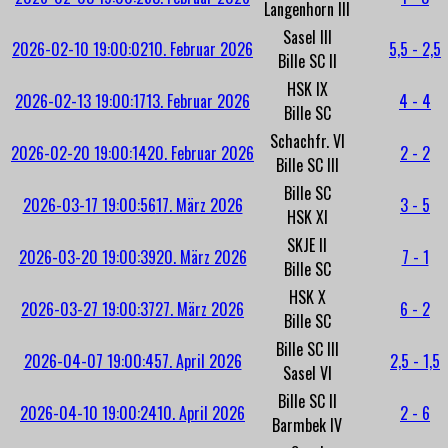
Langenhorn III
Sasel III
2026-02-10 19:00:02
10. Februar 2026
5,5 - 2,5
Bille SC II
HSK IX
2026-02-13 19:00:17
13. Februar 2026
4 - 4
Bille SC
Schachfr. VI
2026-02-20 19:00:14
20. Februar 2026
2 - 2
Bille SC III
Bille SC
2026-03-17 19:00:56
17. März 2026
3 - 5
HSK XI
SKJE II
2026-03-20 19:00:39
20. März 2026
7 - 1
Bille SC
HSK X
2026-03-27 19:00:37
27. März 2026
6 - 2
Bille SC
Bille SC III
2026-04-07 19:00:45
7. April 2026
2,5 - 1,5
Sasel VI
Bille SC II
2026-04-10 19:00:24
10. April 2026
2 - 6
Barmbek IV