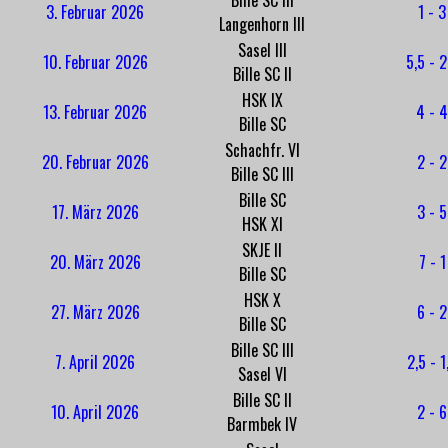
Bille SC III
3. Februar 2026
1 - 3
Langenhorn III
Sasel III
10. Februar 2026
5,5 - 2
Bille SC II
HSK IX
13. Februar 2026
4 - 4
Bille SC
Schachfr. VI
20. Februar 2026
2 - 2
Bille SC III
Bille SC
17. März 2026
3 - 5
HSK XI
SKJE II
20. März 2026
7 - 1
Bille SC
HSK X
27. März 2026
6 - 2
Bille SC
Bille SC III
7. April 2026
2,5 - 1
Sasel VI
Bille SC II
10. April 2026
2 - 6
Barmbek IV