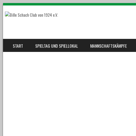
SKIP TO CONTENT
START
SPIELTAG UND SPIELLOKAL
MANNSCHAFTSKÄMPFE
MENU